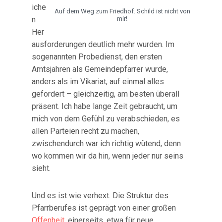
iche
Auf dem Weg zum Friedhof. Schild ist nicht von
n
mir!
Her
ausforderungen deutlich mehr wurden. Im
sogenannten Probedienst, den ersten
Amtsjahren als Gemeindepfarrer wurde,
anders als im Vikariat, auf einmal alles
gefordert – gleichzeitig, am besten überall
präsent. Ich habe lange Zeit gebraucht, um
mich von dem Gefühl zu verabschieden, es
allen Parteien recht zu machen,
zwischendurch war ich richtig wütend, denn
wo kommen wir da hin, wenn jeder nur seins
sieht.
Und es ist wie verhext. Die Struktur des
Pfarrberufes ist geprägt von einer großen
Offenheit
, einerseits, etwa für neue