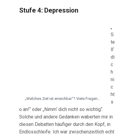
Stufe 4: Depression
„
S
te
ll‘
di
c
h
ni
c
ht
„Welches Ziel ist erreichbar“? Viele Fragen…
s
o an!“ oder „Nimm‘ dich nicht so wichtig“.
Solche und andere Gedanken waberten mir in
diesen Debatten häufiger durch den Kopf, in
Endlosschleife. Ich war zwischenzeitlich echt